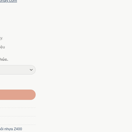
ohay.com
 ₫
00 ₫
y.
iệu
húc.
ôi nhựa Z400