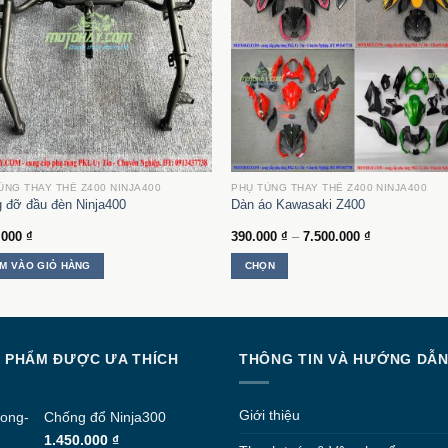
ÙNG THAY THẾ Z400 NINJA400
PHỤ TÙNG THAY THẾ Z400 NINJA400
 đỡ đầu đèn Ninja400
Dàn áo Kawasaki Z400
Khoảng
.000
₫
390.000
₫
–
7.500.000
₫
giá:
từ
M VÀO GIỎ HÀNG
CHỌN
390.000 ₫
đến
Sản
7.500.000 ₫
phẩm
này
có
 PHẨM ĐƯỢC ƯA THÍCH
THÔNG TIN VÀ HƯỚNG DẪ
nhiều
biến
thể.
Giới thiệu
Chống đổ Ninja300
Các
1.450.000
₫
tùy