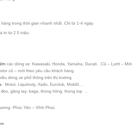
àng trong thời gian nhanh nhất. Chỉ từ 1-4 ngày.
trị từ 2.5 triệu.
:
lớn
các dòng xe: Kawasaki, Honda, Yamaha, Ducati…Cũ – Lướt – Mới
motor cũ – mới theo yêu cầu khách hàng.
hiều dòng xe phổ thông trên thị trường
a
: Motul, Liquimoly, Xado, Eurolub, Mobil1…
i đeo, găng tay, baga, thùng hông, thùng top ….
 Vương- Phúc Yên – Vĩnh Phúc
om