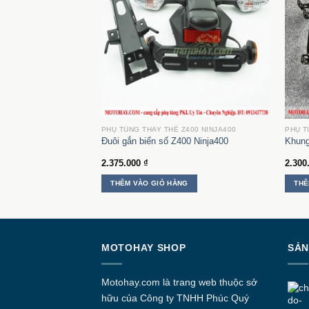
Z400 NINJA400
PHỤ TÙNG THAY THẾ Z400 NINJA400
PHỤ T
a400 Z500 Ninja500
Đuôi gắn biển số Z400 Ninja400
Khung
2.375.000
₫
2.300
G
THÊM VÀO GIỎ HÀNG
THÊ
MOTOHAY SHOP
SẢN
Motohay.com
là trang web thuộc sở
hữu của Công ty
TNHH Phúc Quý