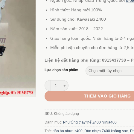
Nguồn gốc: Nhập khẩu Trung Quốc bởi
Mot
từ
390.000
Hình thức: Hàng mới 100%
đến
Sử dụng cho: Kawasaki Z400
6.250.0
Năm sản xuất: 2018 – 2022
Giao hàng toàn quốc. Nhận hàng từ 2-4 ngà
Miễn phí vận chuyển cho đơn hàng từ 2,5 tr
Liện hệ đặt hàng phụ tùng: 0913437738 – P
Lựa chọn sản phẩm:
Dàn áo Z400 không sơn số lượng
THÊM VÀO GIỎ HÀNG
SKU:
Không áp dụng
Danh mục:
Phụ tùng thay thế Z400 Ninja400
Thẻ:
dàn áo nhựa z400
,
Dàn nhựa Z400 không sơn
,
Ph