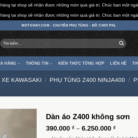
àng tại shop sẽ nhận được những món quà giá trị. Chúc bạn một ngày
àng tại shop sẽ nhận được những món quà giá trị. Chúc bạn một ngày
MOTOHAY.COM - CHUYÊN PHỤ TÙNG - ĐỒ CHƠI PKL
Tìm
kiếm:
A HÀNG
THÔNG TIN
KIẾN THỨC TỔNG HỢP
LIÊN HỆ
TI
 XE KAWASAKI
/
PHỤ TÙNG Z400 NINJA400
/
P
Dàn áo Z400 không sơn
Khoản
390.000
–
6.250.000
₫
₫
giá: