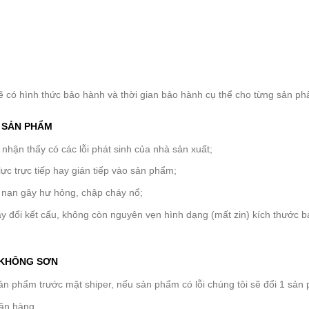
ẽ có hình thức bảo hành và thời gian bảo hành cụ thể cho từng sản p
H SẢN PHẨM
hận thấy có các lỗi phát sinh của nhà sản xuất;
lực trực tiếp hay gián tiếp vào sản phẩm;
 nạn gây hư hỏng, chập cháy nổ;
y đổi kết cấu, không còn nguyên vẹn hình dạng (mất zin) kích thước 
 KHÔNG SƠN
 phẩm trước mặt shiper, nếu sản phẩm có lỗi chúng tôi sẽ đổi 1 sản
hận hàng