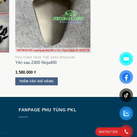
PHỤ TÙNG THAY THẾ Z400 NINJA400
Yên sau Z400 Ninja400
1.580.000
₫
THÊM VÀO GIỎ HÀNG
N
FANPAGE PHỤ TÙNG PKL
0947827333