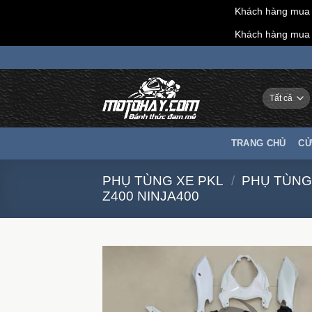
Khách hàng mua h
Khách hàng mua h
Chuyển
đến
nội
dung
TRANG CHỦ
CỬ
PHỤ TÙNG XE PKL
/
PHỤ TÙNG
Z400 NINJA400