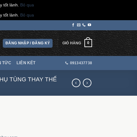
 tốt lành.
Bỏ qua
 tốt lành.
Bỏ qua
0
ĐĂNG NHẬP / ĐĂNG KÝ
GIỎ HÀNG
N TỨC
LIÊN KẾT
0913437738
HỤ TÙNG THAY THẾ
g